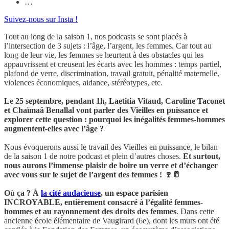
…
Suivez-nous sur Insta !
Tout au long de la saison 1, nos podcasts se sont placés à
l’intersection de 3 sujets : l’âge, l’argent, les femmes. Car tout au
long de leur vie, les femmes se heurtent à des obstacles qui les
appauvrissent et creusent les écarts avec les hommes : temps partiel,
plafond de verre, discrimination, travail gratuit, pénalité maternelle,
violences économiques, aidance, stéréotypes, etc.
Le 25 septembre, pendant 1h, Laetitia Vitaud, Caroline Taconet
et Chaïmaâ Benallal vont parler des Vieilles en puissance et
explorer cette question : pourquoi les inégalités femmes-hommes
augmentent-elles avec l’âge ?
Nous évoquerons aussi le travail des Vieilles en puissance, le bilan
de la saison 1 de notre podcast et plein d’autres choses.
Et surtout,
nous aurons l’immense plaisir de boire un verre et d’échanger
avec vous sur le sujet de l’argent des femmes ! 🍷🥛
Où ça ? À
la cité audacieuse
, un espace parisien
INCROYABLE, entièrement consacré à l’égalité femmes-
hommes et au rayonnement des droits des femmes
. Dans cette
ancienne école élémentaire de Vaugirard (6e), dont les murs ont été