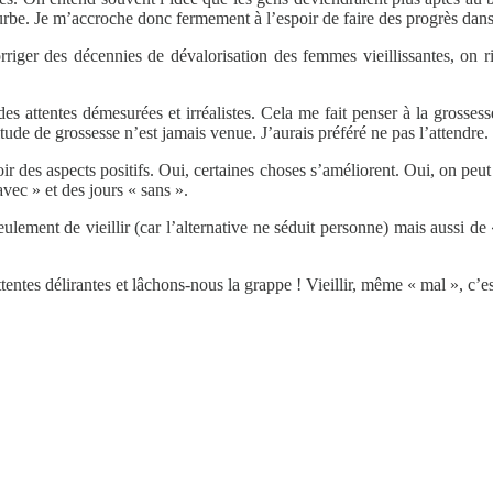
urbe. Je m’accroche donc fermement à l’espoir de faire des progrès dans 
riger des décennies de dévalorisation des femmes vieillissantes, on ris
des attentes démesurées et irréalistes. Cela me fait penser à la grosses
ude de grossesse n’est jamais venue. J’aurais préféré ne pas l’attendre.
r des aspects positifs. Oui, certaines choses s’améliorent. Oui, on peut 
avec » et des jours « sans ».
ment de vieillir (car l’alternative ne séduit personne) mais aussi de «
 attentes délirantes et lâchons-nous la grappe ! Vieillir, même « mal », c’