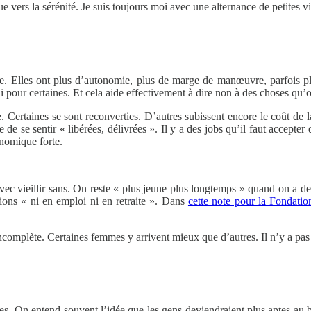
ue vers la sérénité. Je suis toujours moi avec une alternance de petites v
ière. Elles ont plus d’autonomie, plus de marge de manœuvre, parfois p
i pour certaines. Et cela aide effectivement à dire non à des choses qu’
 Certaines se sont reconverties. D’autres subissent encore le coût de l
 de se sentir « libérées, délivrées ». Il y a des jobs qu’il faut accepte
onomique forte.
 avec vieillir sans. On reste « plus jeune plus longtemps » quand on a de
ions « ni en emploi ni en retraite ». Dans
cette note pour la Fondati
ncomplète. Certaines femmes y arrivent mieux que d’autres. Il n’y a pas
es. On entend souvent l’idée que les gens deviendraient plus aptes au bo