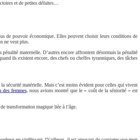
ictoires et de petites défaites…
lus de pouvoir économique. Elles peuvent choisir leurs conditions de
on ne veut plus.
a pénalité maternelle. D’autres encore affrontent désormais la pénalité
r quand ils existent encore, des chefs ou cheffes tyranniques, des tâches
 la sécurité matérielle. Mais c’est moins évident pour celles qui vivent
on des femmes
, nous avions montré que le « coût de la séniorité » est
 de transformation magique liée à l’âge.
nheur en vieillissant. D’ailleurs, il est amusant de constater que mon