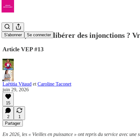
Vieillir, c’est se libérer des injonctions ? 
S'abonner
Se connecter
Article VEP #13
Laëtitia Vitaud
et
Caroline Taconet
juin 29, 2026
15
2
1
Partager
En 2026, les « Vieilles en puissance » ont repris du service avec une sé