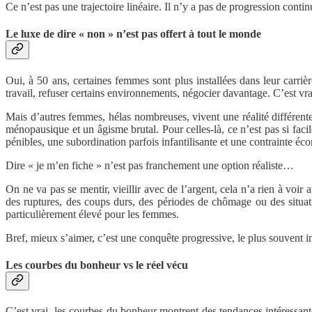
Ce n’est pas une trajectoire linéaire. Il n’y a pas de progression contin
Le luxe de dire « non » n’est pas offert à tout le monde
Oui, à 50 ans, certaines femmes sont plus installées dans leur carr
travail, refuser certains environnements, négocier davantage. C’est vra
Mais d’autres femmes, hélas nombreuses, vivent une réalité différente.
ménopausique et un âgisme brutal. Pour celles-là, ce n’est pas si facile
pénibles, une subordination parfois infantilisante et une contrainte éc
Dire « je m’en fiche » n’est pas franchement une option réaliste…
On ne va pas se mentir, vieillir avec de l’argent, cela n’a rien à voir
des ruptures, des coups durs, des périodes de chômage ou des situat
particulièrement élevé pour les femmes.
Bref, mieux s’aimer, c’est une conquête progressive, le plus souvent i
Les courbes du bonheur vs le réel vécu
C’est vrai, les courbes du bonheur montrent des tendances intéressant