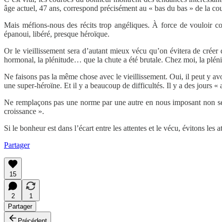
âge actuel, 47 ans, correspond précisément au « bas du bas » de la co
Mais méfions-nous des récits trop angéliques. À force de vouloir cor
épanoui, libéré, presque héroïque.
Or le vieillissement sera d’autant mieux vécu qu’on évitera de créer 
hormonal, la plénitude… que la chute a été brutale. Chez moi, la plénit
Ne faisons pas la même chose avec le vieillissement. Oui, il peut y avoi
une super-héroïne. Et il y a beaucoup de difficultés. Il y a des jours « 
Ne remplaçons pas une norme par une autre en nous imposant non seule
croissance ».
Si le bonheur est dans l’écart entre les attentes et le vécu, évitons les
Partager
15
2
1
Partager
Précédent