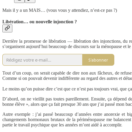
Mais il y a un MAIS… (vous vous y attendiez, n’est-ce pas ?)
Libération… ou nouvelle injonction ?
Derrière la promesse de libération — libération des injonctions, du r
s’organisent aujourd’hui beaucoup de discours sur la ménopause et le 
S'abonner
Tout d’un coup, on serait capable de dire non aux fâcheux, de refuser 
Comme si on pouvait devenir indifférente au regard des autres et déta
Le moins qu’on puisse dire c’est que ce n’est pas toujours vrai, que ça
D’abord, on ne vieillit pas toutes pareillement. Ensuite, ça dépend de
bonne élève », alors que ça fait presque 30 ans que j’ai passé mon bac. J
Autre exemple : j’ai passé beaucoup d’années entre anorexie et bigo
changements hormonaux brutaux de la périménopause me balancent de
partie le travail psychique que les années m’ont aidé à accomplir.