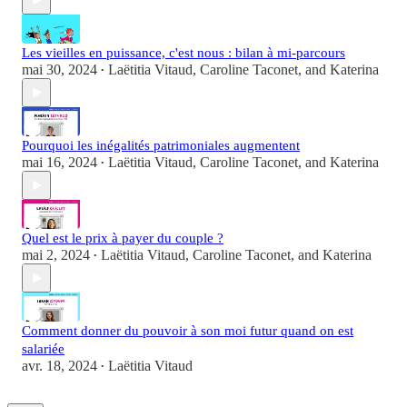
Les vieilles en puissance, c'est nous : bilan à mi-parcours
mai 30, 2024
Laëtitia Vitaud
,
Caroline Taconet
, and
Katerina
•
Pourquoi les inégalités patrimoniales augmentent
mai 16, 2024
Laëtitia Vitaud
,
Caroline Taconet
, and
Katerina
•
Quel est le prix à payer du couple ?
mai 2, 2024
Laëtitia Vitaud
,
Caroline Taconet
, and
Katerina
•
Comment donner du pouvoir à son moi futur quand on est
salariée
avr. 18, 2024
Laëtitia Vitaud
•