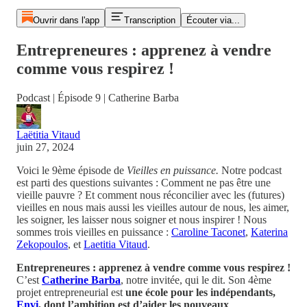
Ouvrir dans l'app
Transcription
Écouter via...
Entrepreneures : apprenez à vendre
comme vous respirez !
Podcast | Épisode 9 | Catherine Barba
Laëtitia Vitaud
juin 27, 2024
Voici le 9ème épisode de
Vieilles en puissance.
Notre podcast
est parti des questions suivantes : Comment ne pas être une
vieille pauvre ? Et comment nous réconcilier avec les (futures)
vieilles en nous mais aussi les vieilles autour de nous, les aimer,
les soigner, les laisser nous soigner et nous inspirer ! Nous
sommes trois vieilles en puissance :
Caroline Taconet
,
Katerina
Zekopoulos
, et
Laetitia Vitaud
.
Entrepreneures : apprenez à vendre comme vous respirez !
C’est
Catherine Barba
, notre invitée,
qui le dit. Son 4ème
projet entrepreneurial est
une école pour les indépendants,
Envi
, dont l’ambition est d’aider les nouveaux